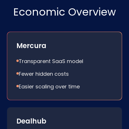
Economic Overview
Mercura
Transparent SaaS model
Fewer hidden costs
Easier scaling over time
Dealhub