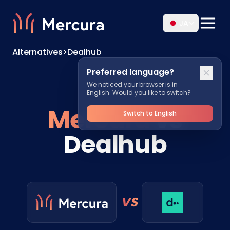
JA
Alternatives
>
Dealhub
Preferred language?
We noticed your browser is in
English. Would you like to switch?
Mercura
vs
Switch to English
Dealhub
VS