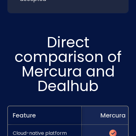
Direct
comparison of
Mercura and
Dealhub
Feature
Mercura
Cloud-native platform