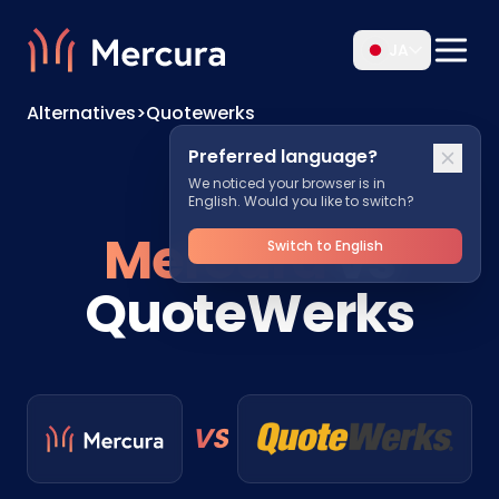
JA
Alternatives
>
Quotewerks
Preferred language?
We noticed your browser is in
English. Would you like to switch?
Mercura
vs
Switch to English
QuoteWerks
VS