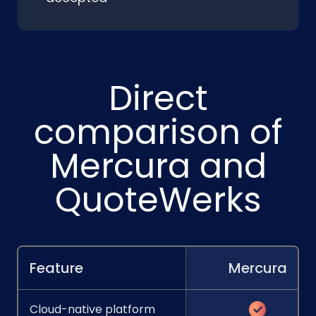
Direct
comparison of
Mercura and
QuoteWerks
Feature
Mercura
Cloud-native platform