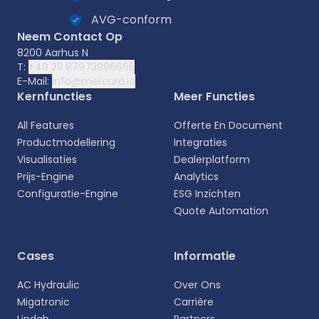
AVG-conform
Neem Contact Op
8200 Aarhus N
T:
+49 211 87973996665
E-Mail:
info@mercura.io
Kernfuncties
Meer Functies
All Features
Offerte En Document
Productmodellering
Integraties
Visualisaties
Dealerplatform
Prijs-Engine
Analytics
Configuratie-Engine
ESG Inzichten
Quote Automation
Selecteer uw taal
Cases
Informatie
Kies uw voorkeurstaal voor een meer
AC Hydraulic
Over Ons
persoonlijke ervaring.
Migatronic
Carrière