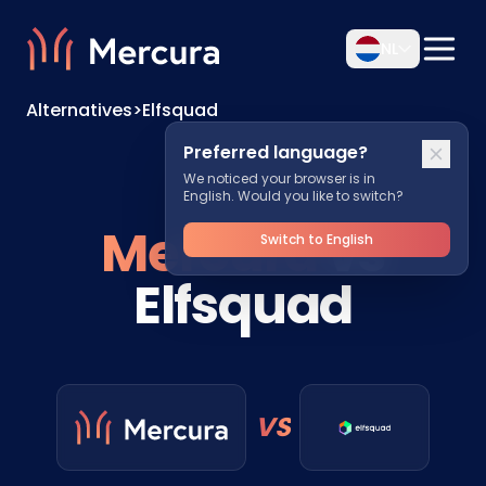
NL
Alternatives
>
Elfsquad
Preferred language?
We noticed your browser is in
English. Would you like to switch?
Mercura
vs
Switch to English
Elfsquad
VS