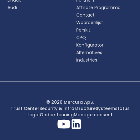
Lindab
Partners
English
Audi
Affiliate Programma
EN
Contact
Woordenlijst
Deutsch
DE
Perskit
CPQ
Español
Konfigurator
ES
Alternatives
Industries
Dansk
DA
Svenska
SV
Italiano
© 2026 Mercura ApS.
IT
Trust Center
Security & Infrastructure
Systeemstatus
Legal
Ondersteuning
Manage consent
Français
FR
日本語