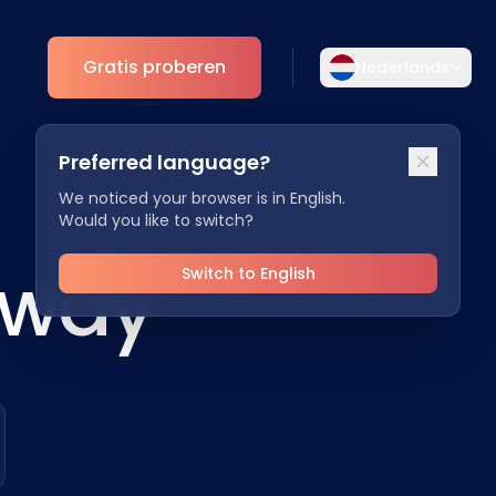
Gratis proberen
Nederlands
Selecteer uw taal
Preferred language?
Kies uw voorkeurstaal voor een meer
Analytics
persoonlijke ervaring.
We noticed your browser is in English.
Would you like to switch?
ESG Inzichten
English
Deutsch
oway
EN
DE
Switch to English
Español
Dansk
ES
DA
Svenska
Italiano
SV
IT
Français
日本語
FR
JA