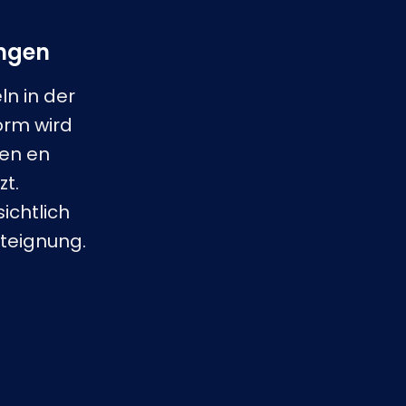
Nederlands
NL
ingen
ln in der
orm wird
en en
t.
ichtlich
teignung.