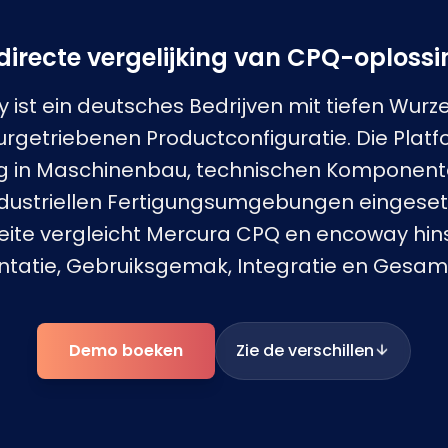
directe vergelijking van CPQ-oploss
ist ein deutsches Bedrijven mit tiefen Wurze
urgetriebenen Productconfiguratie. Die Platf
ig in Maschinenbau, technischen Komponent
ndustriellen Fertigungsumgebungen eingesetz
eite vergleicht Mercura CPQ en encoway hins
tatie, Gebruiksgemak, Integratie en Gesam
Demo boeken
Zie de verschillen