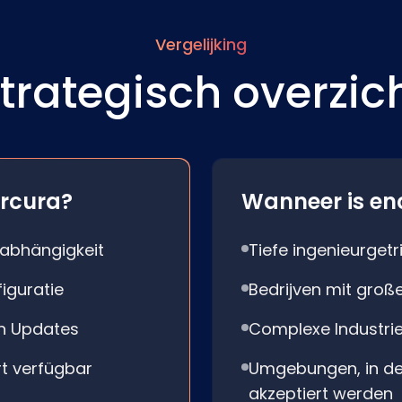
Vergelijking
trategisch overzic
rcura?
Wanneer is en
sabhängigkeit
Tiefe ingenieurget
iguratie
Bedrijven mit groß
en Updates
Complexe Industri
t verfügbar
Umgebungen, in de
akzeptiert werden