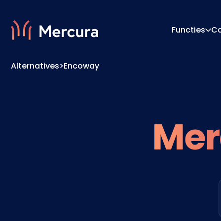
Functies
C
Alternatives
>
Encoway
Visualisaties
Configu
Productmodellering
Prijs-E
Mer