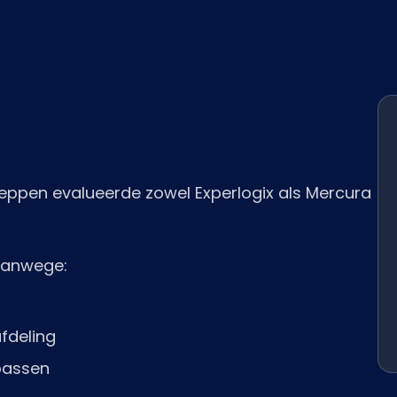
leppen evalueerde zowel Experlogix als Mercura
 vanwege:
fdeling
 passen