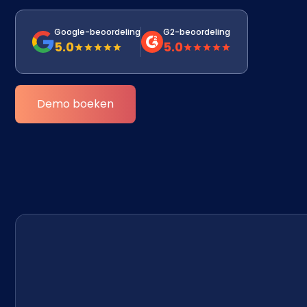
Google-beoordeling
G2-beoordeling
5.0
5.0
Demo boeken