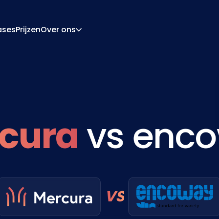
ases
Prijzen
Over ons
Over Ons
Carrière
ratie-Engine
Offerte En Document
ngine
Integraties
Contact
Partners
cura
vs enc
VS