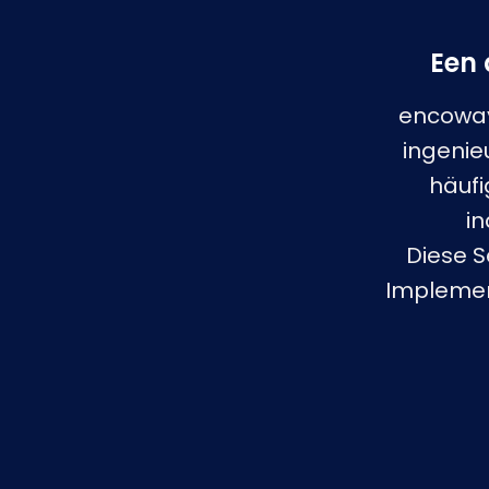
Een 
encoway 
ingenie
häuf
i
Diese S
Implemen