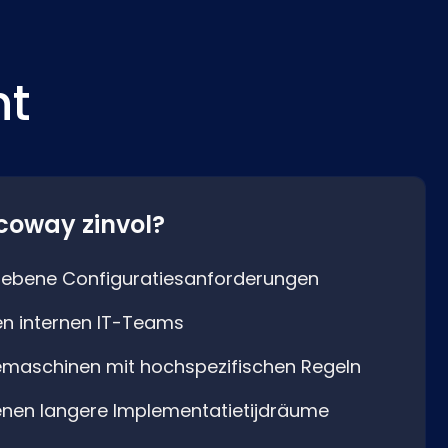
ht
coway zinvol?
riebene Configuratiesanforderungen
en internen IT-Teams
emaschinen mit hochspezifischen Regeln
nen langere Implementatietijdräume