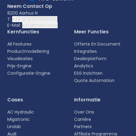
Neem Contact Op
8200 Aarhus N
T:
+49 211 87973996665
E-Mail:
info@mercura.io
Kernfuncties
Meer Functies
All Features
Offerte En Document
Productmodellering
Integraties
Visualisaties
Dealerplatform
Prijs-Engine
Analytics
Configuratie-Engine
ESG Inzichten
Quote Automation
Selecteer uw taal
Cases
Informatie
Kies uw voorkeurstaal voor een meer
AC Hydraulic
Over Ons
persoonlijke ervaring.
Migatronic
Carrière
Lindab
Partners
English
Audi
Affiliate Programma