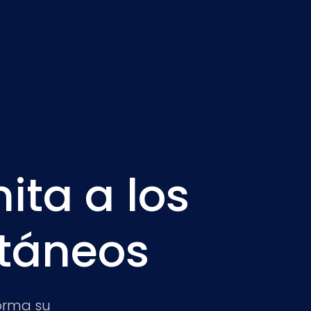
ita a los
ntáneos
orma su