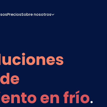
sos
Precios
Sobre nosotros
Acerca De
Carrera
De Configuración
Presupuesto Y Docu
 De Precios
Integraciones
luciones
Contacto
Socios
 de
nto en frío
.