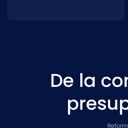
De la co
presup
Reform