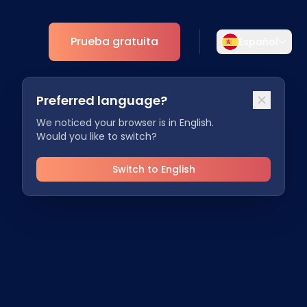
Prueba gratuita
Español
Selecciona tu idioma
Preferred language?
Elige tu idioma preferido para una
mento
Analíticas
experiencia más personalizada.
We noticed your browser is in English.
Would you like to switch?
ESG
English
Deutsch
EN
DE
Switch to English
Español
Dansk
ES
DA
Svenska
Italiano
SV
IT
Français
日本語
FR
JA