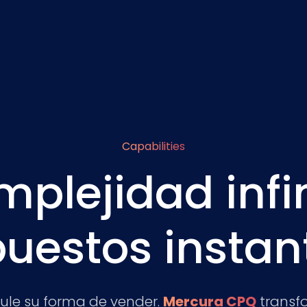
Capabilities
mplejidad infin
uestos insta
ule su forma de vender.
Mercura CPQ
transf