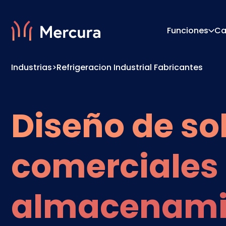
Funciones
Ca
Industrias
>
Refrigeracion Industrial Fabricantes
Visualizaciones
Motor 
Modelado De Productos
Sistema
Diseño de so
comerciales
almacenamie