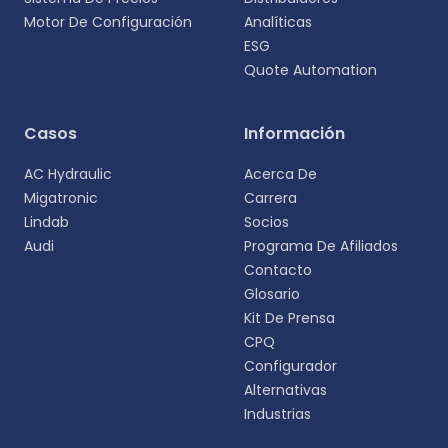
Motor De Configuración
Analíticas
ESG
Quote Automation
Selecciona tu idioma
Casos
Información
Elige tu idioma preferido para una experiencia
AC Hydraulic
Acerca De
más personalizada.
Migatronic
Carrera
Lindab
Socios
English
Audi
Programa De Afiliados
EN
Contacto
Glosario
Deutsch
DE
Kit De Prensa
CPQ
Español
Configurador
ES
Alternativas
Industrias
Dansk
DA