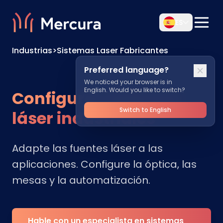
ES
Industrias
>
Sistemas Laser Fabricantes
Preferred language?
We noticed your browser is in
English. Would you like to switch?
Configurar sistemas
Switch to English
láser industriales
Adapte las fuentes láser a las
aplicaciones. Configure la óptica, las
mesas y la automatización.
Hable con un especialista en sistemas