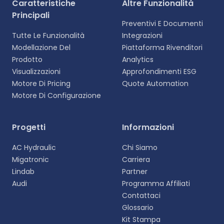
Caratteristiche
Altre Funzionalità
Principali
Preventivi E Documenti
Tutte Le Funzionalità
Integrazioni
Modellazione Del
Piattaforma Rivenditori
Prodotto
Analytics
Visualizzazioni
Approfondimenti ESG
Motore Di Pricing
Quote Automation
Motore Di Configurazione
Selezionare la lingua
Progetti
Informazioni
Scegliete la vostra lingua preferita per
AC Hydraulic
Chi Siamo
un'esperienza più personalizzata.
Migatronic
Carriera
Lindab
Partner
English
Audi
Programma Affiliati
EN
Contattaci
Glossario
Deutsch
DE
Kit Stampa