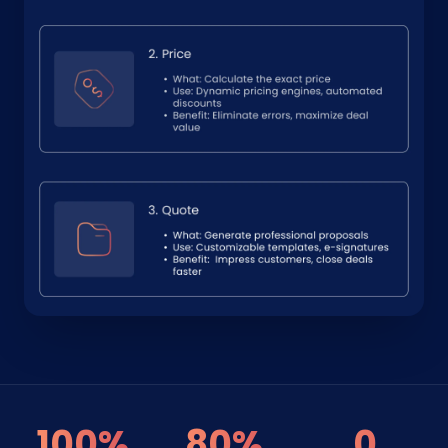
100%
80%
0