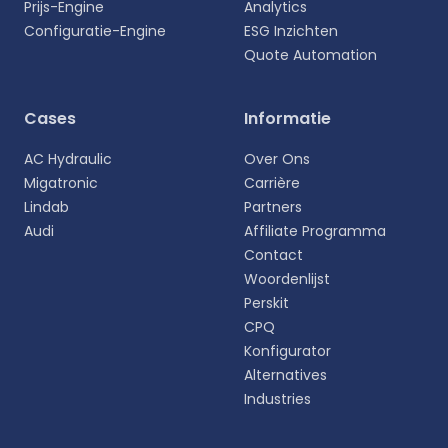
Prijs-Engine
Analytics
Configuratie-Engine
ESG Inzichten
Quote Automation
Selecteer uw taal
Cases
Informatie
Kies uw voorkeurstaal voor een meer
AC Hydraulic
Over Ons
persoonlijke ervaring.
Migatronic
Carrière
Lindab
Partners
English
Audi
Affiliate Programma
EN
Contact
Woordenlijst
Deutsch
DE
Perskit
CPQ
Español
Konfigurator
ES
Alternatives
Industries
Dansk
DA