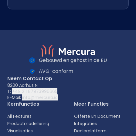
Gebouwd en gehost in de EU
AVG-conform
Neem Contact Op
8200 Aarhus N
T:
+49 211 87973996665
E-Mail:
info@mercura.io
Kernfuncties
Meer Functies
All Features
Offerte En Document
Productmodellering
Integraties
Visualisaties
Dealerplatform