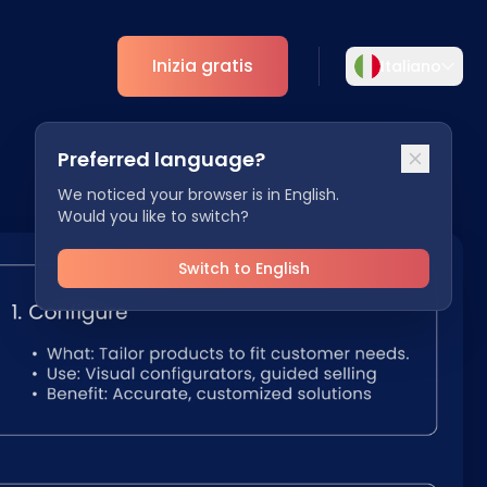
Inizia gratis
Italiano
Selezionare la lingua
Preferred language?
Scegliete la vostra lingua preferita per
ti
Analytics
un'esperienza più personalizzata.
We noticed your browser is in English.
Would you like to switch?
Approfondimenti ESG
English
Deutsch
EN
DE
Switch to English
Español
Dansk
ES
DA
Svenska
Italiano
SV
IT
Français
日本語
FR
JA