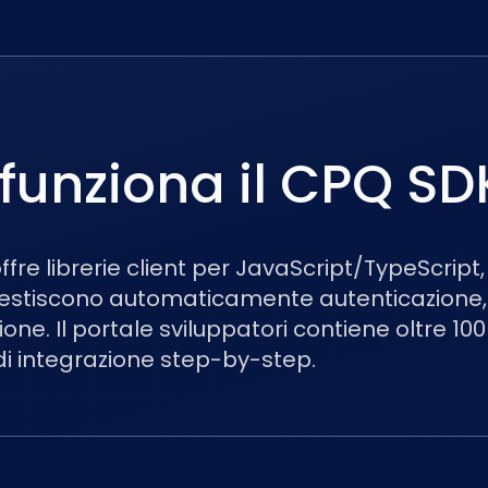
unziona il CPQ SD
ffre librerie client per JavaScript/TypeScript
 gestiscono automaticamente autenticazione,
ione. Il portale sviluppatori contiene oltre 10
di integrazione step-by-step.