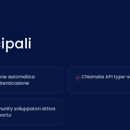
ipali
one automatica
Chiamate API type-s
utenticazione
nity sviluppatori attiva
porto