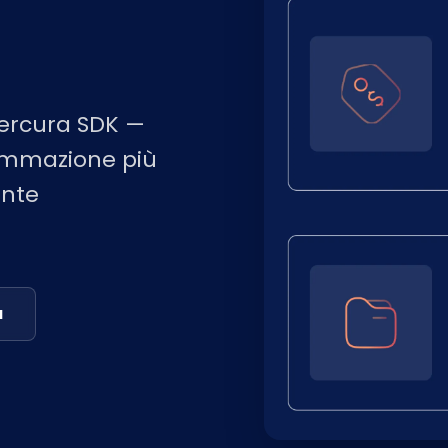
Mercura SDK —
grammazione più
ente
a