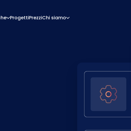
che
Progetti
Prezzi
Chi siamo
Chi Siamo
Carriera
Di Configurazione
Preventivi E Documen
Di Pricing
Integrazioni
Contattaci
Partner