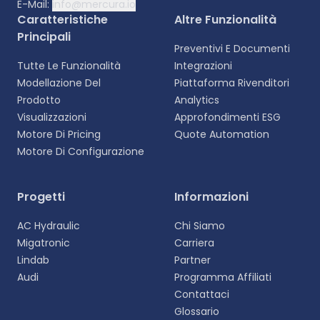
E-Mail:
info@mercura.io
Caratteristiche
Altre Funzionalità
Principali
Preventivi E Documenti
Tutte Le Funzionalità
Integrazioni
Modellazione Del
Piattaforma Rivenditori
Prodotto
Analytics
Visualizzazioni
Approfondimenti ESG
Motore Di Pricing
Quote Automation
Motore Di Configurazione
Progetti
Informazioni
AC Hydraulic
Chi Siamo
Migatronic
Carriera
Lindab
Partner
Audi
Programma Affiliati
Contattaci
Glossario