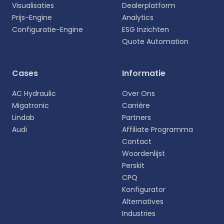
Visualisaties
Dealerplatform
Prijs-Engine
Analytics
Configuratie-Engine
ESG Inzichten
Quote Automation
Selecteer uw taal
Cases
Informatie
Kies uw voorkeurstaal voor een meer
AC Hydraulic
Over Ons
persoonlijke ervaring.
Migatronic
Carrière
Lindab
Partners
English
Audi
Affiliate Programma
EN
Contact
Woordenlijst
Deutsch
DE
Perskit
CPQ
Español
Konfigurator
ES
Alternatives
Industries
Dansk