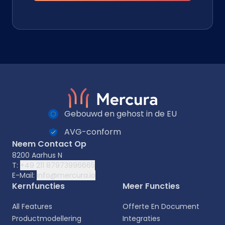
Gebouwd en gehost in de EU
AVG-conform
Neem Contact Op
8200 Aarhus N
T:
+49 211 87973996665
E-Mail:
info@mercura.io
Kernfuncties
Meer Functies
All Features
Offerte En Document
Productmodellering
Integraties