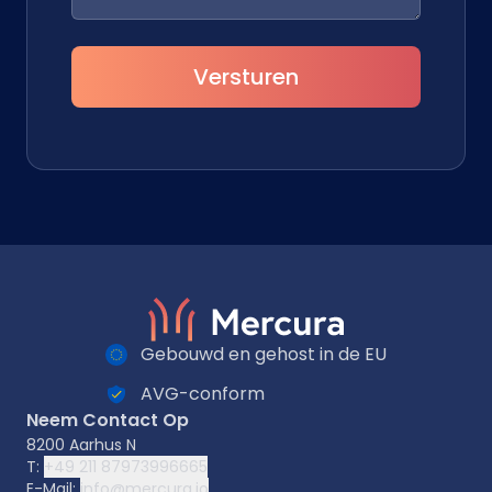
Versturen
Gebouwd en gehost in de EU
AVG-conform
Neem Contact Op
8200 Aarhus N
T:
+49 211 87973996665
E-Mail:
info@mercura.io