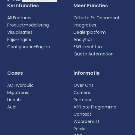
Kernfuncties
Meer Functies
All Features
Offerte En Document
Productmodellering
Integraties
Visualisaties
Dealerplatform
Prijs-Engine
Analytics
Configuratie-Engine
ESG Inzichten
Quote Automation
Selecteer uw taal
Cases
Informatie
Kies uw voorkeurstaal voor een meer
AC Hydraulic
Over Ons
persoonlijke ervaring.
Migatronic
Carrière
Lindab
Partners
English
Audi
Affiliate Programma
EN
Contact
Woordenlijst
Deutsch
DE
Perskit