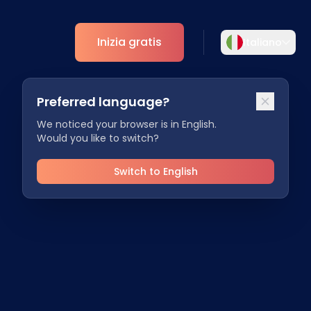
Inizia gratis
Italiano
Selezionare la lingua
Preferred language?
Scegliete la vostra lingua preferita per
ti
Analytics
un'esperienza più personalizzata.
We noticed your browser is in English.
Would you like to switch?
Approfondimenti ESG
English
Deutsch
EN
DE
Switch to English
Español
Dansk
ES
DA
Svenska
Italiano
SV
IT
Français
日本語
FR
JA