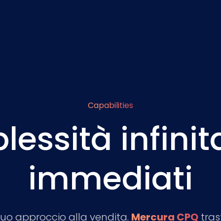
Capabilities
ssità infinit
immediati
l tuo approccio alla vendita.
Mercura CPQ
tras