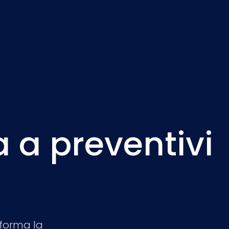
a a preventivi
forma la