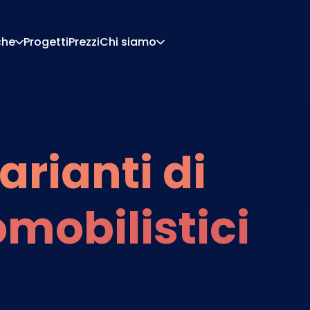
che
Progetti
Prezzi
Chi siamo
Chi Siamo
Carriera
Di Configurazione
Preventivi E Documen
Di Pricing
Integrazioni
arianti di
Contattaci
Partner
omobilistici