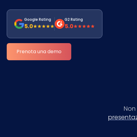
Google Rating
G2 Rating
5.0
5.0
Prenota una demo
Non 
presentaz